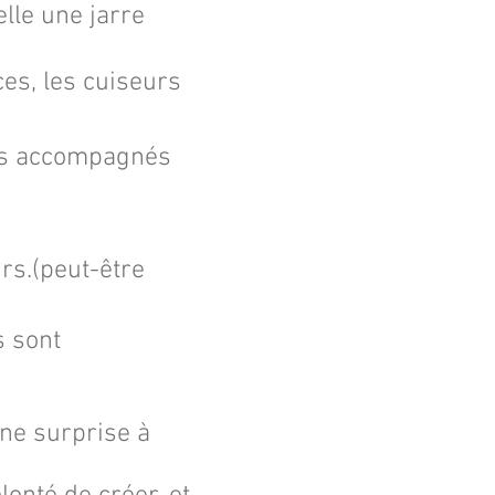
lle une jarre
ces, les cuiseurs
its accompagnés
rs.(peut-être
s sont
une surprise à