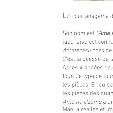
Le
Four anagama de
Son nom est
"
Ame 
japonaise est conn
Amaterasu
hors de 
C'est la déesse de la
Après 4 années de d
four. Ce type de fo
les pièces. En cuis
les pièces des nuanc
Ame no Uzume
a u
Maël a réalisé et 