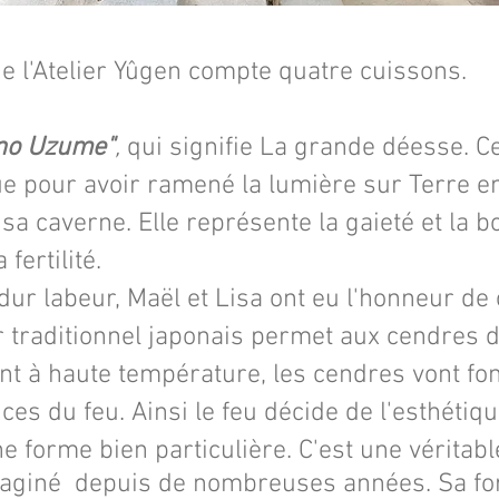
 l'Atelier Yûgen compte quatre cuissons.
no Uzume"
,
qui signifie La grande déesse. C
ue pour avoi
r ramené la lumière sur Terre en
sa caverne. Elle représente la gaieté et la 
 fertilité.
ur labeur, Maël et Lisa ont eu l'honneur de 
ur traditionnel japonais permet aux cendres 
ant à haute température, les cendres vont fon
es du feu. Ainsi le feu décide de l'esthétique
ne forme bien particulière. C'est une véritab
imaginé depuis de nombreuses années. Sa fo