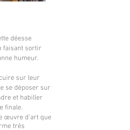
ette déesse
 faisant sortir
bonne humeur.
cuire sur leur
de se déposer sur
dre et habiller
 finale.
le œuvre d'art que
rme très