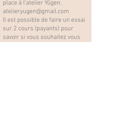
place à l'atelier Yûgen.
atelieryugen@gmail.com
Il est possible de faire un essai
sur 2 cours (payants) pour
savoir si vous souhaitez vous
inscrire à l'année.
CEREMONIE DU THE JAPONAISE