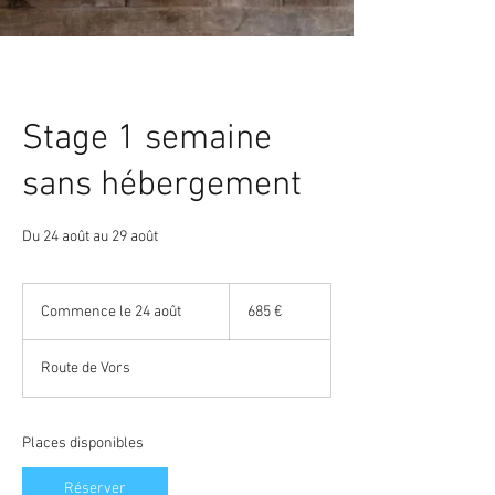
Stage 1 semaine
sans hébergement
Du 24 août au 29 août
685
euros
Commence le 24 août
C
685 €
o
m
Route de Vors
m
e
n
c
Places disponibles
e
l
Réserver