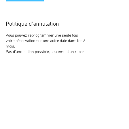
Politique d'annulation
Vous pouvez reprogrammer une seule fois
votre réservation sur une autre date dans les 6
mois.
Pas d'annulation possible, seulement un report
sur une autre date.
Coordonnées
4060 Route de Vors, Gaillac, France
0609397436
atelieryugen@gmail.com