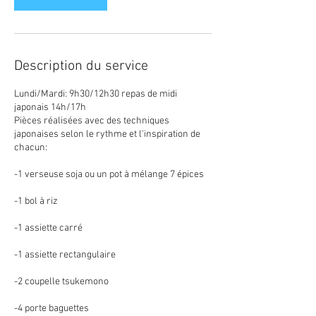
e
2
4
a
o
Description du service
û
t
Lundi/Mardi: 9h30/12h30 repas de midi
japonais 14h/17h
Pièces réalisées avec des techniques
japonaises selon le rythme et l'inspiration de
chacun:
-1 verseuse soja ou un pot à mélange 7 épices
-1 bol à riz
-1 assiette carré
-1 assiette rectangulaire
-2 coupelle tsukemono
-4 porte baguettes